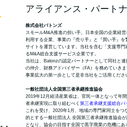
アライアンス・パート
株式会社バトンズ
スモールM&A推進の担い手。日本全国の企業経営者
利用する企業、事業の『売り手』と『買い手』を
サイトを運営しています。当社を含む「支援専門
るM&A総合支援サービス企業です。
当社は、Batonzの認定パートナーとして同社と
の仲介、財務アドバイザー（FA）を務めていきま
事業拡大の第一歩として是非当社をご活用くださ
一般社団法人全国第三者承継推進協会
2019年12月経済産業省は、官民一体となって年間
者承継実現に取り組むべく
第三者承継支援総合パ
これを受け、2020年1月、地域の専門家同士を
的とする一般社団法人 全国第三者承継推進協会
となり、協会の目指す全国で黒字廃業の危機にあ