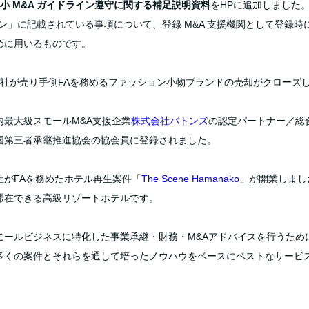
小 M&A ガイドライン遵守に関する補足説明資料
をHPに追加しました
イン」に記載されている事項について、登録 M&A 支援機関として登録
めに用いるものです。
8 当社が売り手側FAを務めるファッション小物ブランドの売却がクローズ
 国内最大級スモールM&A支援企業
株式会社バトンズ
の認定パートナー／総
国第三者承継推進協会の協会員に登録されました。
 当社がFAを務めたホテル再生案件「
The Scene Hamanako
」が開業しまし
滞在できる高級リゾートホテルです。
25 スモールビジネスに特化した事業承継・財務・M&Aアドバイスを行うた
め
多くの案件とそれらを通して培ったノウ
ハウをベースにベストなサービ