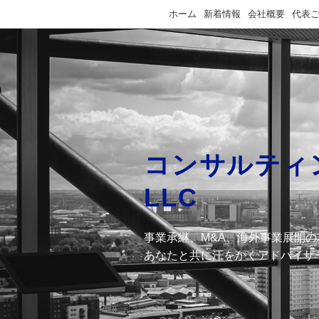
ホーム
新着情報
会社概要
代表
コンサルティ
LLC
事業承継、M&A、海外事業展開
あなたと共に汗をかくアドバイザ